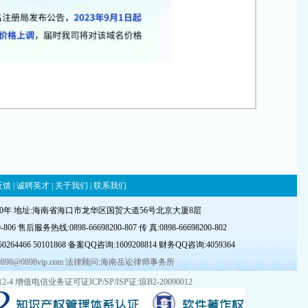
反馈
|
诚聘英才
|
关于我们
|
联系我们
00年 地址:海南省海口市龙华区国贸大道56号北京大厦8层
06 售后服务热线:0898-66698200-807 传 真:0898-66698200-802
50264466
50101868
备案QQ
咨询
:
1609208814
财务QQ咨询:
4059364
0898@0898vip.com 法律顾问:海南岳讼律师事务所
2-4
增值电信业务证可证ICP/SP/ISP证:琼B2-20090012