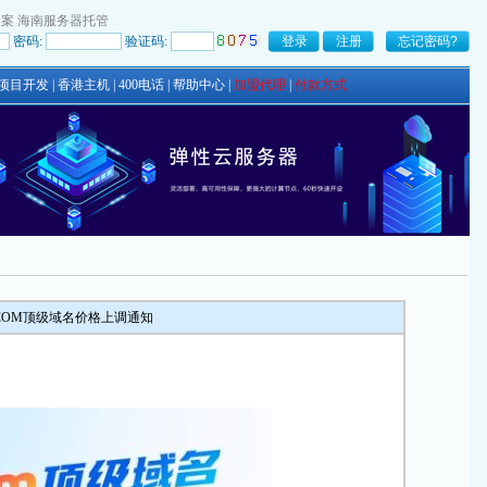
备案
海南服务器托管
密码:
验证码:
项目开发
|
香港主机
|
400电话
|
帮助中心
|
加盟代理
|
付款方式
.COM顶级域名价格上调通知