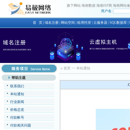
旗下网站:
海南数据
海南ISP商
海南网站
用户名:
首 页
|
域名注册
|
网站空间
|
租用托管
|
云服务器
|
SQL数据库
|
首页
>>
本站通知
帮助主题
联系我们
本站通知
行业新闻
价格总览
付款帐号
付款相关问题