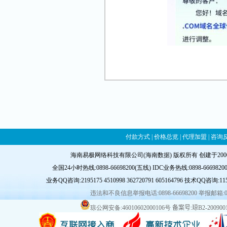
付款方式
|
价格总览
|
代理加盟
|
咨询
海南易极网络科技有限公司(海南数据) 版权所有 创建于20
全国24小时热线:0898-66698200(五线) IDC业务热线:0898-66698200-8
业务QQ咨询:
2195175
4510998
362720791
605164796
技术QQ咨询:
11
违法和不良信息举报电话:0898-66698200 举报邮箱:
琼公网安备:46010602000106号
备案号:琼B2-2009001